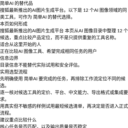
简单AI 的替代品
搜狐最新推出的AI图片生成平台。以下是 12 个AI 图像领域的同
类工具，可作为 简单AI 的替代选择。
本页如何形成
搜狐最新推出的AI图片生成平台 本页从AI 图像目录中整理 12 个
候选，重点比较产品定位，而不是只提供重复的工具名称。
适合从这里开始的人
正在比较AI 图像工具、希望完成相同任务的用户
信息边界
目录信息不能替代实际试用和安全评估。
实用选型流程
先明确使用 简单AI 要完成的任务，再排除工作流定位不同的候
选。
逐一核对候选工具的定价、平台、中文能力、导出格式或集成要
求。
用真实但不敏感的样例试用最短候选清单，再决定是否进入正式
流程。
建议重点比较什么
核心任务是否匹配，以及输出质量是否稳定