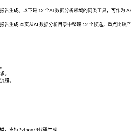
成。以下是 12 个AI 数据分析领域的同类工具，可作为 Akk
告生成 本页从AI 数据分析目录中整理 12 个候选，重点比
选。
求。
流程。
支持Python/R代码生成