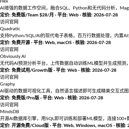
Hex
AI增强的数据工作空间，融合SQL、Python和无代码分析，Mag
定价: 免费版/Team $28/月 · 平台: Web · 核验: 2026-07-28
访问官网
Quadratic
支持Python/SQL/AI的现代电子表格，百万行数据处理，内置A
定价: 免费开源 · 平台: Web, macOS · 核验: 2026-07-28
访问官网
Obviously AI
无代码AI预测分析平台，上传数据自动训练ML模型并生成预测
定价: 免费试用/Growth版 · 平台: Web · 核验: 2026-07-28
访问官网
Graphy
AI驱动的数据可视化工具，自然语言描述即可生成精美交互式
定价: 免费版/Pro版 · 平台: Web · 核验: 2026-07-28
访问官网
MindsDB
开源AI数据库引擎，用SQL即可训练和部署ML模型，连接100+
定价: 开源免费/Cloud版 · 平台: Web, Windows, macOS · 核验: 2