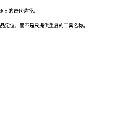
io 的替代选择。
较产品定位，而不是只提供重复的工具名称。