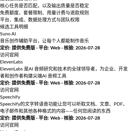
核心任务是否匹配，以及输出质量是否稳定
免费额度、套餐限制、用量计费与退款规则
平台、集成、数据处理方式与团队权限
候选工具明细
Suno AI
音乐创作辅助平台，让每个人都能制作音乐
定价: 提供免费版 · 平台: Web · 核验: 2026-07-28
访问官网
ElevenLabs
ElevenLabs 是AI 音频研究和技术的全球领导者，为企业、开发
者和创作者构建尖端AI 音频工具
定价: 提供免费版 · 平台: Web · 核验: 2026-07-28
访问官网
Speechify
Speechify的文字转语音功能让您可以听取文档、文章、PDF、
电子邮件和其他各种格式的内容——任何您阅读的东西
定价: 提供免费版 · 平台: Web · 核验: 2026-07-28
访问官网