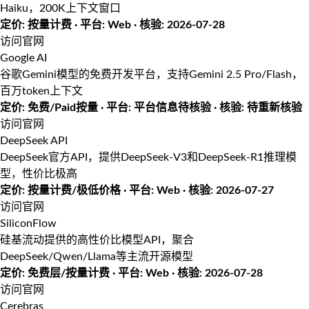
Haiku，200K上下文窗口
定价: 按量计费 · 平台: Web · 核验: 2026-07-28
访问官网
Google AI
谷歌Gemini模型的免费开发平台，支持Gemini 2.5 Pro/Flash，
百万token上下文
定价: 免费/Paid按量 · 平台: 平台信息待核验 · 核验: 待重新核验
访问官网
DeepSeek API
DeepSeek官方API，提供DeepSeek-V3和DeepSeek-R1推理模
型，性价比极高
定价: 按量计费/极低价格 · 平台: Web · 核验: 2026-07-27
访问官网
SiliconFlow
硅基流动提供的高性价比模型API，聚合
DeepSeek/Qwen/Llama等主流开源模型
定价: 免费层/按量计费 · 平台: Web · 核验: 2026-07-28
访问官网
Cerebras