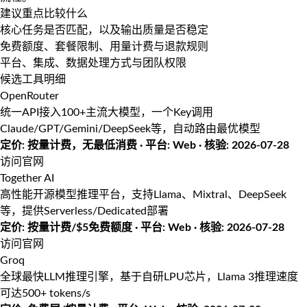
建议重点比较什么
核心任务是否匹配，以及输出质量是否稳定
免费额度、套餐限制、用量计费与退款规则
平台、集成、数据处理方式与团队权限
候选工具明细
OpenRouter
统一API接入100+主流大模型，一个Key调用
Claude/GPT/Gemini/DeepSeek等，自动路由最优模型
定价: 按量计费，无最低消费 · 平台: Web · 核验: 2026-07-28
访问官网
Together AI
高性能开源模型推理平台，支持Llama、Mixtral、DeepSeek
等，提供Serverless/Dedicated部署
定价: 按量计费/$5免费额度 · 平台: Web · 核验: 2026-07-28
访问官网
Groq
全球最快LLM推理引擎，基于自研LPU芯片，Llama 3推理速度
可达500+ tokens/s