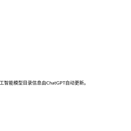
工智能模型目录信息由ChatGPT自动更新。