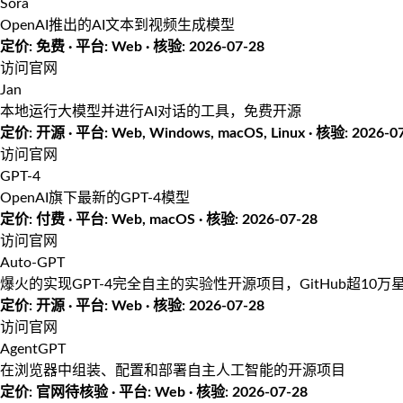
Sora
OpenAI推出的AI文本到视频生成模型
定价: 免费 · 平台: Web · 核验: 2026-07-28
访问官网
Jan
本地运行大模型并进行AI对话的工具，免费开源
定价: 开源 · 平台: Web, Windows, macOS, Linux · 核验: 2026-0
访问官网
GPT-4
OpenAI旗下最新的GPT-4模型
定价: 付费 · 平台: Web, macOS · 核验: 2026-07-28
访问官网
Auto-GPT
爆火的实现GPT-4完全自主的实验性开源项目，GitHub超10万
定价: 开源 · 平台: Web · 核验: 2026-07-28
访问官网
AgentGPT
在浏览器中组装、配置和部署自主人工智能的开源项目
定价: 官网待核验 · 平台: Web · 核验: 2026-07-28