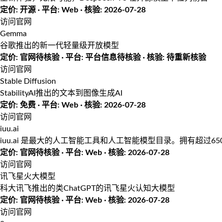
定价: 开源 · 平台: Web · 核验: 2026-07-28
访问官网
Gemma
谷歌推出的新一代轻量级开放模型
定价: 官网待核验 · 平台: 平台信息待核验 · 核验: 待重新核验
访问官网
Stable Diffusion
StabilityAI推出的文本到图像生成AI
定价: 免费 · 平台: Web · 核验: 2026-07-28
访问官网
iuu.ai
iuu.ai 是最大的人工智能工具和人工智能模型目录。拥有超过
定价: 官网待核验 · 平台: Web · 核验: 2026-07-28
访问官网
讯飞星火大模型
科大讯飞推出的类ChatGPT的讯飞星火认知大模型
定价: 官网待核验 · 平台: Web · 核验: 2026-07-28
访问官网