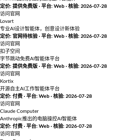
定价: 提供免费版 · 平台: Web · 核验: 2026-07-28
访问官网
Lovart
专业AI设计智能体，创意设计新体验
定价: 官网待核验 · 平台: Web · 核验: 2026-07-28
访问官网
扣子空间
字节跳动免费AI智能体平台
定价: 提供免费版 · 平台: Web · 核验: 2026-07-28
访问官网
Kortix
开源自主AI工作智能体平台
定价: 付费 · 平台: Web · 核验: 2026-07-28
访问官网
Claude Computer
Anthropic推出的电脑操控AI智能体
定价: 付费 · 平台: Web · 核验: 2026-07-28
访问官网