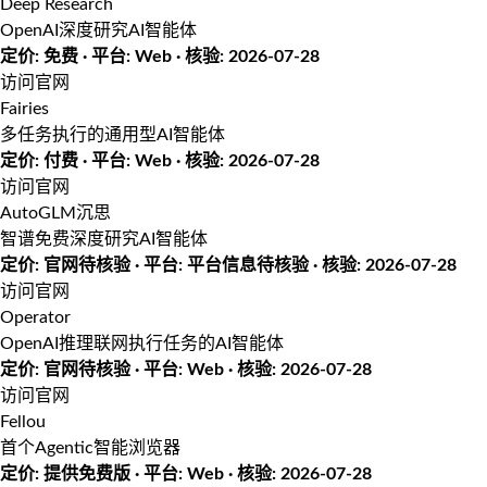
Deep Research
OpenAI深度研究AI智能体
定价: 免费 · 平台: Web · 核验: 2026-07-28
访问官网
Fairies
多任务执行的通用型AI智能体
定价: 付费 · 平台: Web · 核验: 2026-07-28
访问官网
AutoGLM沉思
智谱免费深度研究AI智能体
定价: 官网待核验 · 平台: 平台信息待核验 · 核验: 2026-07-28
访问官网
Operator
OpenAI推理联网执行任务的AI智能体
定价: 官网待核验 · 平台: Web · 核验: 2026-07-28
访问官网
Fellou
首个Agentic智能浏览器
定价: 提供免费版 · 平台: Web · 核验: 2026-07-28