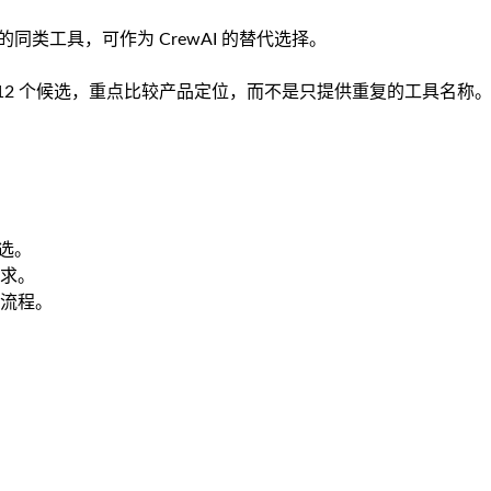
同类工具，可作为 CrewAI 的替代选择。
 12 个候选，重点比较产品定位，而不是只提供重复的工具名称
候选。
求。
流程。