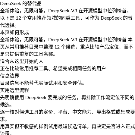
DeepSeek 的替代品
全新体验，无限可能，DeepSeek-V3 在开源模型中位列榜首。
以下是 12 个常用推荐领域的同类工具，可作为 DeepSeek 的替
代选择。
本页如何形成
全新体验，无限可能，DeepSeek-V3 在开源模型中位列榜首 本
页从常用推荐目录中整理 12 个候选，重点比较产品定位，而不
是只提供重复的工具名称。
适合从这里开始的人
正在比较常用推荐工具、希望完成相同任务的用户
信息边界
目录信息不能替代实际试用和安全评估。
实用选型流程
先明确使用 DeepSeek 要完成的任务，再排除工作流定位不同的
候选。
逐一核对候选工具的定价、平台、中文能力、导出格式或集成要
求。
用真实但不敏感的样例试用最短候选清单，再决定是否进入正式
流程。