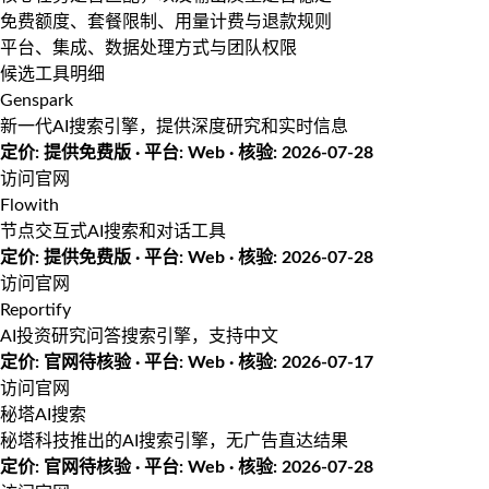
免费额度、套餐限制、用量计费与退款规则
平台、集成、数据处理方式与团队权限
候选工具明细
Genspark
新一代AI搜索引擎，提供深度研究和实时信息
定价: 提供免费版 · 平台: Web · 核验: 2026-07-28
访问官网
Flowith
节点交互式AI搜索和对话工具
定价: 提供免费版 · 平台: Web · 核验: 2026-07-28
访问官网
Reportify
AI投资研究问答搜索引擎，支持中文
定价: 官网待核验 · 平台: Web · 核验: 2026-07-17
访问官网
秘塔AI搜索
秘塔科技推出的AI搜索引擎，无广告直达结果
定价: 官网待核验 · 平台: Web · 核验: 2026-07-28