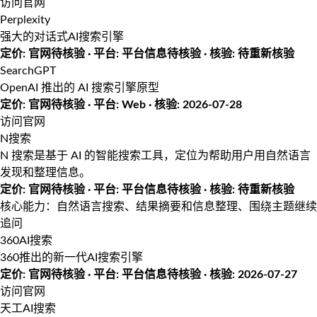
访问官网
Perplexity
强大的对话式AI搜索引擎
定价: 官网待核验 · 平台: 平台信息待核验 · 核验: 待重新核验
SearchGPT
OpenAI 推出的 AI 搜索引擎原型
定价: 官网待核验 · 平台: Web · 核验: 2026-07-28
访问官网
N搜索
N 搜索是基于 AI 的智能搜索工具，定位为帮助用户用自然语言
发现和整理信息。
定价: 官网待核验 · 平台: 平台信息待核验 · 核验: 待重新核验
核心能力：自然语言搜索、结果摘要和信息整理、围绕主题继续
追问
360AI搜索
360推出的新一代AI搜索引擎
定价: 官网待核验 · 平台: 平台信息待核验 · 核验: 2026-07-27
访问官网
天工AI搜索