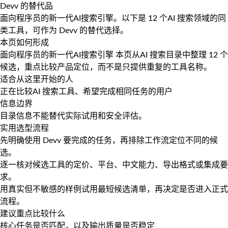
Devv 的替代品
面向程序员的新一代AI搜索引擎。以下是 12 个AI 搜索领域的同
类工具，可作为 Devv 的替代选择。
本页如何形成
面向程序员的新一代AI搜索引擎 本页从AI 搜索目录中整理 12 个
候选，重点比较产品定位，而不是只提供重复的工具名称。
适合从这里开始的人
正在比较AI 搜索工具、希望完成相同任务的用户
信息边界
目录信息不能替代实际试用和安全评估。
实用选型流程
先明确使用 Devv 要完成的任务，再排除工作流定位不同的候
选。
逐一核对候选工具的定价、平台、中文能力、导出格式或集成要
求。
用真实但不敏感的样例试用最短候选清单，再决定是否进入正式
流程。
建议重点比较什么
核心任务是否匹配，以及输出质量是否稳定