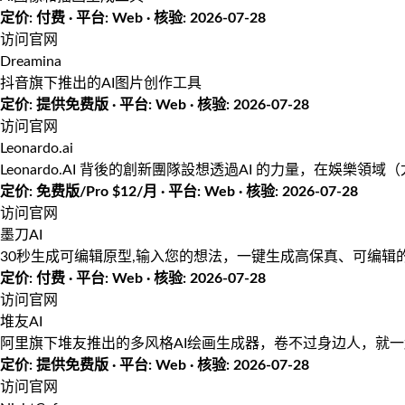
定价: 付费 · 平台: Web · 核验: 2026-07-28
访问官网
Dreamina
抖音旗下推出的AI图片创作工具
定价: 提供免费版 · 平台: Web · 核验: 2026-07-28
访问官网
Leonardo.ai
Leonardo.AI 背後的創新團隊設想透過AI 的力量，在娛
定价: 免费版/Pro $12/月 · 平台: Web · 核验: 2026-07-28
访问官网
墨刀AI
30秒生成可编辑原型,输入您的想法，一键生成高保真、可编
定价: 付费 · 平台: Web · 核验: 2026-07-28
访问官网
堆友AI
阿里旗下堆友推出的多风格AI绘画生成器，卷不过身边人，就一
定价: 提供免费版 · 平台: Web · 核验: 2026-07-28
访问官网