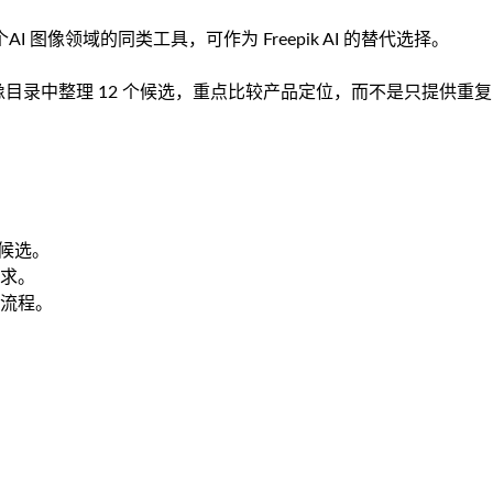
个AI 图像领域的同类工具，可作为 Freepik AI 的替代选择。
AI 图像目录中整理 12 个候选，重点比较产品定位，而不是只提供
的候选。
求。
流程。