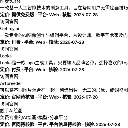
NightCafe
一款基于人工智能技术的创意工具，旨在帮助用户无需绘画技巧
定价: 提供免费版 · 平台: Web · 核验: 2026-07-28
访问官网
Getimg.ai
一款专业的AI图像创作与编辑平台，为设计师、数字艺术家及
定价: 付费 · 平台: Web · 核验: 2026-07-28
访问官网
Looka
Looka是一款Logo生成工具，只要输入品牌名称，选择喜欢的L
定价: 付费 · 平台: Web · 核验: 2026-07-28
访问官网
Artbreeder
可以将不同图片混合在一起，创造出独一无二的形象，或调整图
定价: 官网待核验 · 平台: Web · 核验: 2026-07-28
访问官网
触手AI绘画
免费专业的AI绘画/模型/分享平台
定价: 官网待核验 · 平台: 平台信息待核验 · 核验: 2026-07-28