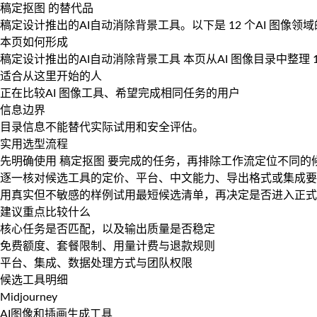
稿定抠图 的替代品
稿定设计推出的AI自动消除背景工具。以下是 12 个AI 图像领
本页如何形成
稿定设计推出的AI自动消除背景工具 本页从AI 图像目录中整理
适合从这里开始的人
正在比较AI 图像工具、希望完成相同任务的用户
信息边界
目录信息不能替代实际试用和安全评估。
实用选型流程
先明确使用 稿定抠图 要完成的任务，再排除工作流定位不同的
逐一核对候选工具的定价、平台、中文能力、导出格式或集成要
用真实但不敏感的样例试用最短候选清单，再决定是否进入正式
建议重点比较什么
核心任务是否匹配，以及输出质量是否稳定
免费额度、套餐限制、用量计费与退款规则
平台、集成、数据处理方式与团队权限
候选工具明细
Midjourney
AI图像和插画生成工具