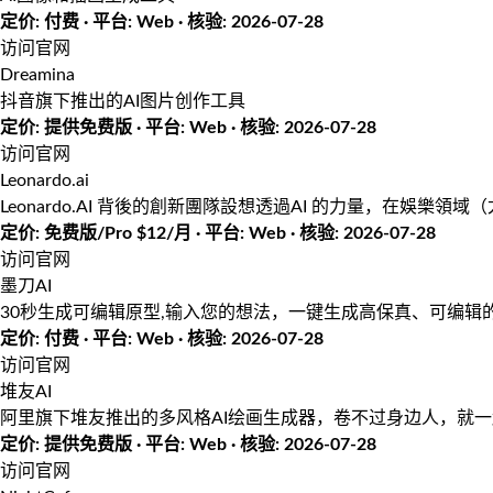
定价: 付费 · 平台: Web · 核验: 2026-07-28
访问官网
Dreamina
抖音旗下推出的AI图片创作工具
定价: 提供免费版 · 平台: Web · 核验: 2026-07-28
访问官网
Leonardo.ai
Leonardo.AI 背後的創新團隊設想透過AI 的力量，在娛
定价: 免费版/Pro $12/月 · 平台: Web · 核验: 2026-07-28
访问官网
墨刀AI
30秒生成可编辑原型,输入您的想法，一键生成高保真、可编
定价: 付费 · 平台: Web · 核验: 2026-07-28
访问官网
堆友AI
阿里旗下堆友推出的多风格AI绘画生成器，卷不过身边人，就一
定价: 提供免费版 · 平台: Web · 核验: 2026-07-28
访问官网