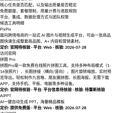
核心任务是否匹配，以及输出质量是否稳定
免费额度、套餐限制、用量计费与退款规则
平台、集成、数据处理方式与团队权限
候选工具明细
PixPix
面向跨境电商的一站式 AI 图片与视频生成平台，可由一张商品
图快速生成整套商品图、A+ 内容和营销素材。
定价: 官网待核验 · 平台: Web · 核验: 2026-07-28
访问官网
拼图 Pro
拼图Pro是一款免费在线照片拼图工具，支持多种布局模式（1-
16张照片）、长图拼接（横向/竖向）、图片旋转缩放、实时预
览导出。轻松制作九宫格、朋友圈拼图、长图海报，无需下载
APP，支持手机、平板、电脑等多种设备。
定价: 官网待核验 · 平台: 平台信息待核验 · 核验: 待重新核验
AiPPT
AI一键自动生成 PPT，海量精品模板
定价: 提供免费版 · 平台: Web · 核验: 2026-07-28