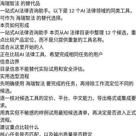
海瑞智法 的替代品
一站式AI法律咨询助手。以下是 12 个AI 法律领域的同类工具，
可作为 海瑞智法 的替代选择。
本页如何形成
一站式AI法律咨询助手 本页从AI 法律目录中整理 12 个候选，重
点比较产品定位，而不是只提供重复的工具名称。
适合从这里开始的人
正在比较AI 法律工具、希望完成相同任务的用户
信息边界
目录信息不能替代实际试用和安全评估。
实用选型流程
先明确使用 海瑞智法 要完成的任务，再排除工作流定位不同的
候选。
逐一核对候选工具的定价、平台、中文能力、导出格式或集成要
求。
用真实但不敏感的样例试用最短候选清单，再决定是否进入正式
流程。
建议重点比较什么
核心任务是否匹配，以及输出质量是否稳定