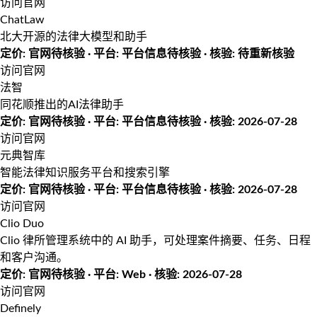
访问官网
ChatLaw
北大开源的法律大模型和助手
定价: 官网待核验 · 平台: 平台信息待核验 · 核验: 待重新核验
访问官网
法智
同花顺推出的AI法律助手
定价: 官网待核验 · 平台: 平台信息待核验 · 核验: 2026-07-28
访问官网
元典智库
智能法律知识服务平台和搜索引擎
定价: 官网待核验 · 平台: 平台信息待核验 · 核验: 2026-07-28
访问官网
Clio Duo
Clio 律所管理系统中的 AI 助手，可处理案件摘要、任务、日程
和客户沟通。
定价: 官网待核验 · 平台: Web · 核验: 2026-07-28
访问官网
Definely