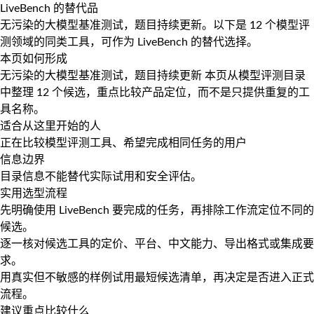
LiveBench 的替代品
无污染的大模型基准测试，题目持续更新。以下是 12 个模型评
测领域的同类工具，可作为 LiveBench 的替代选择。
本页如何形成
无污染的大模型基准测试，题目持续更新 本页从模型评测目录
中整理 12 个候选，重点比较产品定位，而不是只提供重复的工
具名称。
适合从这里开始的人
正在比较模型评测工具、希望完成相同任务的用户
信息边界
目录信息不能替代实际试用和安全评估。
实用选型流程
先明确使用 LiveBench 要完成的任务，再排除工作流定位不同的
候选。
逐一核对候选工具的定价、平台、中文能力、导出格式或集成要
求。
用真实但不敏感的样例试用最短候选清单，再决定是否进入正式
流程。
建议重点比较什么