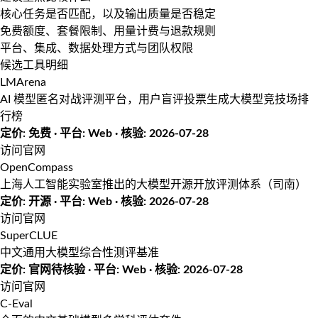
核心任务是否匹配，以及输出质量是否稳定
免费额度、套餐限制、用量计费与退款规则
平台、集成、数据处理方式与团队权限
候选工具明细
LMArena
AI 模型匿名对战评测平台，用户盲评投票生成大模型竞技场排
行榜
定价: 免费 · 平台: Web · 核验: 2026-07-28
访问官网
OpenCompass
上海人工智能实验室推出的大模型开源开放评测体系（司南）
定价: 开源 · 平台: Web · 核验: 2026-07-28
访问官网
SuperCLUE
中文通用大模型综合性测评基准
定价: 官网待核验 · 平台: Web · 核验: 2026-07-28
访问官网
C-Eval