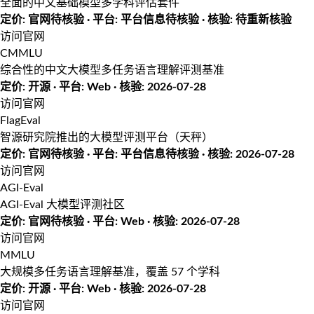
全面的中文基础模型多学科评估套件
定价: 官网待核验 · 平台: 平台信息待核验 · 核验: 待重新核验
访问官网
CMMLU
综合性的中文大模型多任务语言理解评测基准
定价: 开源 · 平台: Web · 核验: 2026-07-28
访问官网
FlagEval
智源研究院推出的大模型评测平台（天秤）
定价: 官网待核验 · 平台: 平台信息待核验 · 核验: 2026-07-28
访问官网
AGI-Eval
AGI-Eval 大模型评测社区
定价: 官网待核验 · 平台: Web · 核验: 2026-07-28
访问官网
MMLU
大规模多任务语言理解基准，覆盖 57 个学科
定价: 开源 · 平台: Web · 核验: 2026-07-28
访问官网