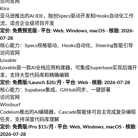
访问官网
Kiro
亚马逊推出的AI IDE，独创Specs驱动开发和Hooks自动化工作
流，适合企业级项目开发
定价: 免费预览版 · 平台: Web, Windows, macOS · 核验: 2026-
07-28
核心能力：Specs规格驱动、Hooks自动化、Steering智能引导
访问官网
Lovable
Lovable是一款AI全栈应用构建器，可集成Superbase实现后端开
发，支持大型代码库和精确编辑
定价: 免费版/Launch $20/月 · 平台: Web · 核验: 2026-07-28
核心能力：Supabase集成、GitHub同步、一键部署
访问官网
Windsurf
Codeium推出的AI编辑器，Cascade智能体可自主完成复杂编程
任务，支持深度代码库理解
定价: 免费版/Pro $15/月 · 平台: Web, Windows, macOS · 核验:
2026-07-28