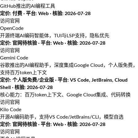
GitHub推出的AI编程工具
定价: 付费 · 平台: Web · 核验: 2026-07-28
访问官网
OpenCode
开源终端AI编码智能体，TUI与LSP支持，隐私优先
定价: 官网待核验 · 平台: Web · 核验: 2026-07-28
访问官网
Gemini Code
谷歌推出的AI编程助手，深度集成Google Cloud，个人版免费，
支持百万token上下文
定价: 个人版免费/企业版 · 平台: VS Code, JetBrains, Cloud
Shell · 核验: 2026-07-28
核心能力：百万token上下文、Google Cloud集成、代码转换
访问官网
Kilo Code
开源AI编码助手，支持VS Code/JetBrains/CLI，模型自选
定价: 官网待核验 · 平台: Web · 核验: 2026-07-28
访问官网