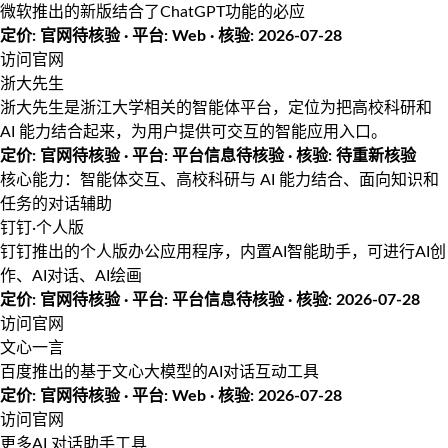
微软推出的新版结合了ChatGPT功能的必应
定价: 官网待核验 · 平台: Web · 核验: 2026-07-28
访问官网
浙大先生
浙大先生是浙江大学相关的智能体平台，定位为把高校科研和
AI 能力结合起来，为用户提供可交互的智能应用入口。
定价: 官网待核验 · 平台: 平台信息待核验 · 核验: 待重新核验
核心能力：智能体交互、高校科研与 AI 能力结合、面向知识和
任务的对话辅助
钉钉·个人版
钉钉推出的个人版办公应用程序，内置AI智能助手，可进行AI创
作、AI对话、AI绘画
定价: 官网待核验 · 平台: 平台信息待核验 · 核验: 2026-07-28
访问官网
文心一言
百度推出的基于文心大模型的AI对话互动工具
定价: 官网待核验 · 平台: Web · 核验: 2026-07-28
访问官网
更多AI 对话助手工具