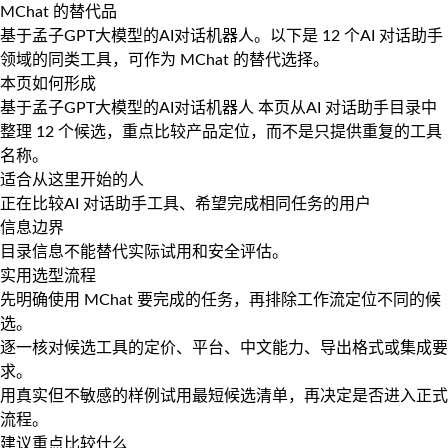
MChat 的替代品
基于孟子GPT大模型的AI对话机器人。以下是 12 个AI 对话助手
领域的同类工具，可作为 MChat 的替代选择。
本页如何形成
基于孟子GPT大模型的AI对话机器人 本页从AI 对话助手目录中
整理 12 个候选，重点比较产品定位，而不是只提供重复的工具
名称。
适合从这里开始的人
正在比较AI 对话助手工具、希望完成相同任务的用户
信息边界
目录信息不能替代实际试用和安全评估。
实用选型流程
先明确使用 MChat 要完成的任务，再排除工作流定位不同的候
选。
逐一核对候选工具的定价、平台、中文能力、导出格式或集成要
求。
用真实但不敏感的样例试用最短候选清单，再决定是否进入正式
流程。
建议重点比较什么