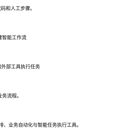
代码和人工步骤。
建智能工作流
据和外部工具执行任务
业务流程。
作流编排、业务自动化与智能任务执行工具。