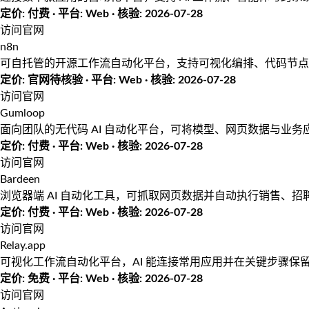
定价: 付费 · 平台: Web · 核验: 2026-07-28
访问官网
n8n
可自托管的开源工作流自动化平台，支持可视化编排、代码节点与 AI
定价: 官网待核验 · 平台: Web · 核验: 2026-07-28
访问官网
Gumloop
面向团队的无代码 AI 自动化平台，可将模型、网页数据与业务
定价: 付费 · 平台: Web · 核验: 2026-07-28
访问官网
Bardeen
浏览器端 AI 自动化工具，可抓取网页数据并自动执行销售、招
定价: 付费 · 平台: Web · 核验: 2026-07-28
访问官网
Relay.app
可视化工作流自动化平台，AI 能连接常用应用并在关键步骤保
定价: 免费 · 平台: Web · 核验: 2026-07-28
访问官网