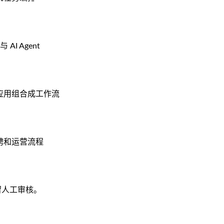
 Agent
应用组合成工作流
聘和运营流程
留人工审核。