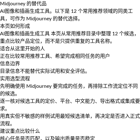
Midjourney 的替代品
AI图像和插画生成工具。以下是 12 个常用推荐领域的同类工
具，可作为 Midjourney 的替代选择。
本页如何形成
AI图像和插画生成工具 本页从常用推荐目录中整理 12 个候选，
重点比较产品定位，而不是只提供重复的工具名称。
适合从这里开始的人
正在比较常用推荐工具、希望完成相同任务的用户
信息边界
目录信息不能替代实际试用和安全评估。
实用选型流程
先明确使用 Midjourney 要完成的任务，再排除工作流定位不同
的候选。
逐一核对候选工具的定价、平台、中文能力、导出格式或集成要
求。
用真实但不敏感的样例试用最短候选清单，再决定是否进入正式
流程。
建议重点比较什么
核心任务是否匹配，以及输出质量是否稳定