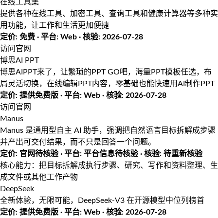
在线工具集
提供各种在线工具、加密工具、查询工具和健康计算器等多种实
用功能，让工作和生活更加便捷
定价: 免费 · 平台: Web · 核验: 2026-07-28
访问官网
博思AI PPT
博思AIPPT来了，让繁琐的PPT GO吧，海量PPT模板任选，布
局灵活切换，在线编辑PPT内容，零基础也能快速用AI制作PPT
定价: 提供免费版 · 平台: Web · 核验: 2026-07-28
访问官网
Manus
Manus 是通用型自主 AI 助手，强调把自然语言目标拆解成步骤
并产出可交付结果，而不只是回答一个问题。
定价: 官网待核验 · 平台: 平台信息待核验 · 核验: 待重新核验
核心能力：把目标拆解成执行步骤、研究、写作和资料整理、生
成文件或其他工作产物
DeepSeek
全新体验，无限可能，DeepSeek-V3 在开源模型中位列榜首
定价: 提供免费版 · 平台: Web · 核验: 2026-07-28