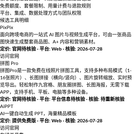
免费额度、套餐限制、用量计费与退款规则
平台、集成、数据处理方式与团队权限
候选工具明细
PixPix
面向跨境电商的一站式 AI 图片与视频生成平台，可由一张商品
图快速生成整套商品图、A+ 内容和营销素材。
定价: 官网待核验 · 平台: Web · 核验: 2026-07-28
访问官网
拼图 Pro
拼图Pro是一款免费在线照片拼图工具，支持多种布局模式（1-
16张照片）、长图拼接（横向/竖向）、图片旋转缩放、实时预
览导出。轻松制作九宫格、朋友圈拼图、长图海报，无需下载
APP，支持手机、平板、电脑等多种设备。
定价: 官网待核验 · 平台: 平台信息待核验 · 核验: 待重新核验
AiPPT
AI一键自动生成 PPT，海量精品模板
定价: 提供免费版 · 平台: Web · 核验: 2026-07-28
访问官网