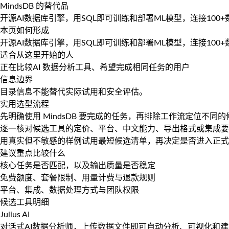
MindsDB 的替代品
开源AI数据库引擎，用SQL即可训练和部署ML模型，连接100+数
本页如何形成
开源AI数据库引擎，用SQL即可训练和部署ML模型，连接100
适合从这里开始的人
正在比较AI 数据分析工具、希望完成相同任务的用户
信息边界
目录信息不能替代实际试用和安全评估。
实用选型流程
先明确使用 MindsDB 要完成的任务，再排除工作流定位不同的
逐一核对候选工具的定价、平台、中文能力、导出格式或集成要
用真实但不敏感的样例试用最短候选清单，再决定是否进入正式
建议重点比较什么
核心任务是否匹配，以及输出质量是否稳定
免费额度、套餐限制、用量计费与退款规则
平台、集成、数据处理方式与团队权限
候选工具明细
Julius AI
对话式AI数据分析师，上传数据文件即可自动分析、可视化和建模，