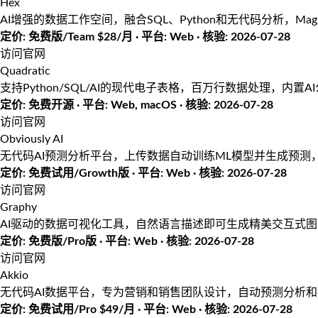
Hex
AI增强的数据工作空间，融合SQL、Python和无代码分析，Mag
定价: 免费版/Team $28/月 · 平台: Web · 核验: 2026-07-28
访问官网
Quadratic
支持Python/SQL/AI的现代电子表格，百万行数据处理，内置A
定价: 免费开源 · 平台: Web, macOS · 核验: 2026-07-28
访问官网
Obviously AI
无代码AI预测分析平台，上传数据自动训练ML模型并生成预测
定价: 免费试用/Growth版 · 平台: Web · 核验: 2026-07-28
访问官网
Graphy
AI驱动的数据可视化工具，自然语言描述即可生成精美交互式
定价: 免费版/Pro版 · 平台: Web · 核验: 2026-07-28
访问官网
Akkio
无代码AI数据平台，专为营销和销售团队设计，自动预测分析
定价: 免费试用/Pro $49/月 · 平台: Web · 核验: 2026-07-28