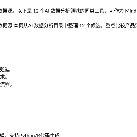
据源。以下是 12 个AI 数据分析领域的同类工具，可作为 Mind
+数据源 本页从AI 数据分析目录中整理 12 个候选，重点比较
候选。
求。
流程。
支持Python/R代码生成