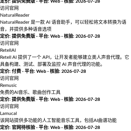
定价: 提供免费版 · 平台: Web · 核验: 2026-07-28
访问官网
NaturalReader
NaturalReader 是一款 AI 语音助手，可以轻松将文本转换为语
音，并提供多种语音选项
定价: 提供免费版 · 平台: Web · 核验: 2026-07-28
访问官网
RetellAI
Retell AI 提供了一个 API，让开发者能够建立类人声音代理。它
具备构建、测试、部署及监控 AI 声音代理的功能。
定价: 付费 · 平台: Web · 核验: 2026-07-28
访问官网
Remusic
免费的AI音乐、歌曲创作工具
定价: 提供免费版 · 平台: Web · 核验: 2026-07-28
访问官网
Lamucal
该网站提供多功能的人工智能音乐工具，包括AI曲谱功能
定价: 官网待核验 · 平台: Web · 核验: 2026-07-28