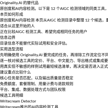
Originality.AI 的替代品
原创度和AI内容检测。以下是 12 个AIGC 检测领域的同类工具，可作为 
本页如何形成
原创度和AI内容检测 本页从AIGC 检测目录中整理 12 个
适合从这里开始的人
正在比较AIGC 检测工具、希望完成相同任务的用户
信息边界
目录信息不能替代实际试用和安全评估。
实用选型流程
先明确使用 Originality.AI 要完成的任务，再排除工作流定位
逐一核对候选工具的定价、平台、中文能力、导出格式或集成要
用真实但不敏感的样例试用最短候选清单，再决定是否进入正式
建议重点比较什么
核心任务是否匹配，以及输出质量是否稳定
免费额度、套餐限制、用量计费与退款规则
平台、集成、数据处理方式与团队权限
候选工具明细
Writecream Detector
Writecream推出的AI内容检测工具