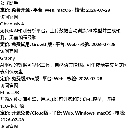
公式助手
定价: 免费开源 · 平台: Web, macOS · 核验: 2026-07-28
访问官网
Obviously AI
无代码AI预测分析平台，上传数据自动训练ML模型并生成预
测，无需编程经验
定价: 免费试用/Growth版 · 平台: Web · 核验: 2026-07-28
访问官网
Graphy
AI驱动的数据可视化工具，自然语言描述即可生成精美交互式图
表和仪表盘
定价: 免费版/Pro版 · 平台: Web · 核验: 2026-07-28
访问官网
MindsDB
开源AI数据库引擎，用SQL即可训练和部署ML模型，连接
100+数据源
定价: 开源免费/Cloud版 · 平台: Web, Windows, macOS · 核验:
2026-07-28
访问官网