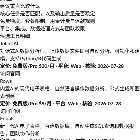
建议重点比较什么
核心任务是否匹配，以及输出质量是否稳定
免费额度、套餐限制、用量计费与退款规则
平台、集成、数据处理方式与团队权限
候选工具明细
Julius AI
对话式AI数据分析师，上传数据文件即可自动分析、可视化和建
模，支持Python/R代码生成
定价: 免费版/Pro $20/月 · 平台: Web · 核验: 2026-07-28
访问官网
Rows
内置AI的现代电子表格，自然语言操作数据分析、公式生成和图
表创建
定价: 免费版/Pro $9/月 · 平台: Web · 核验: 2026-07-28
访问官网
Equals
新一代AI电子表格，直连数据库，自动生成SQL查询和数据报
告，团队协作分析