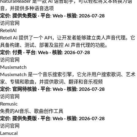
NaturalReader 是一款 AI 语音助手，可以轻松将文本转换为语
音，并提供多种语音选项
定价: 提供免费版 · 平台: Web · 核验: 2026-07-28
访问官网
RetellAI
Retell AI 提供了一个 API，让开发者能够建立类人声音代理。它
具备构建、测试、部署及监控 AI 声音代理的功能。
定价: 付费 · 平台: Web · 核验: 2026-07-28
访问官网
Musixmatch
Musixmatch 是一个音乐搜索引擎，它允许用户搜索歌词、艺术
家、专辑和歌曲，并提供歌词、翻译和音乐视频
定价: 官网待核验 · 平台: Web · 核验: 2026-07-28
访问官网
Remusic
免费的AI音乐、歌曲创作工具
定价: 提供免费版 · 平台: Web · 核验: 2026-07-28
访问官网
Lamucal