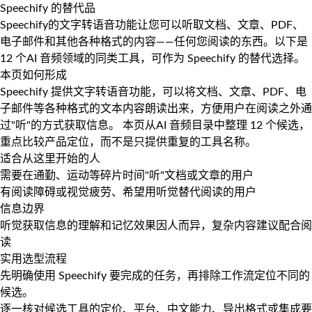
Speechify 的替代品
Speechify的文字转语音功能让您可以听取文档、文章、PDF、
电子邮件和其他各种格式的内容——任何您阅读的东西。以下是
12 个AI 音频领域的同类工具，可作为 Speechify 的替代选择。
本页如何形成
Speechify 提供文字转语音功能，可以将文档、文章、PDF、电
子邮件等各种格式的文本内容朗读出来，方便用户在阅读之外通
过"听"的方式获取信息。 本页从AI 音频目录中整理 12 个候选，
重点比较产品定位，而不是只提供重复的工具名称。
适合从这里开始的人
需要在通勤、运动等碎片时间"听"文档或文章的用户
有阅读障碍或视觉疲劳、希望用听觉替代阅读的用户
信息边界
听觉获取信息的理解和记忆效果因人而异，复杂内容建议配合阅
读
实用选型流程
先明确使用 Speechify 要完成的任务，再排除工作流定位不同的
候选。
逐一核对候选工具的定价、平台、中文能力、导出格式或集成要