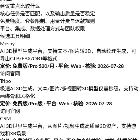
建议重点比较什么
核心任务是否匹配，以及输出质量是否稳定
免费额度、套餐限制、用量计费与退款规则
平台、集成、数据处理方式与团队权限
候选工具明细
Meshy
AI 3D模型生成平台，支持文本/图片转3D，自动纹理生成，可
导出GLB/FBX/OBJ等格式
定价: 免费版/Pro $20/月 · 平台: Web · 核验: 2026-07-28
访问官网
Tripo
极速AI 3D生成，文本/图片/多视图转3D模型仅需秒级，支持动
画绑骨和风格化
定价: 免费版/Pro版 · 平台: Web · 核验: 2026-07-28
访问官网
CSM
AI 3D世界生成平台，从图片/视频生成高质量3D资产，支持游
戏和XR场景