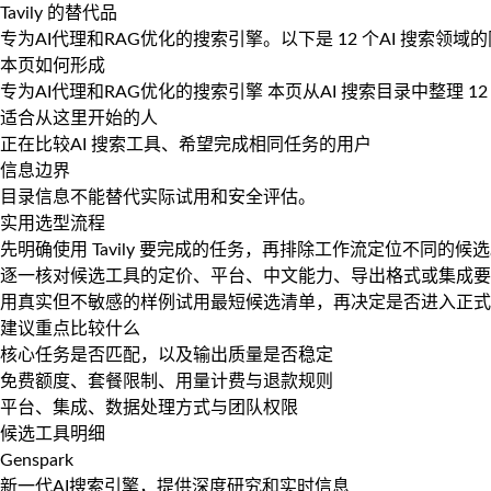
Tavily 的替代品
专为AI代理和RAG优化的搜索引擎。以下是 12 个AI 搜索领域的同
本页如何形成
专为AI代理和RAG优化的搜索引擎 本页从AI 搜索目录中整理
适合从这里开始的人
正在比较AI 搜索工具、希望完成相同任务的用户
信息边界
目录信息不能替代实际试用和安全评估。
实用选型流程
先明确使用 Tavily 要完成的任务，再排除工作流定位不同的候
逐一核对候选工具的定价、平台、中文能力、导出格式或集成要
用真实但不敏感的样例试用最短候选清单，再决定是否进入正式
建议重点比较什么
核心任务是否匹配，以及输出质量是否稳定
免费额度、套餐限制、用量计费与退款规则
平台、集成、数据处理方式与团队权限
候选工具明细
Genspark
新一代AI搜索引擎，提供深度研究和实时信息