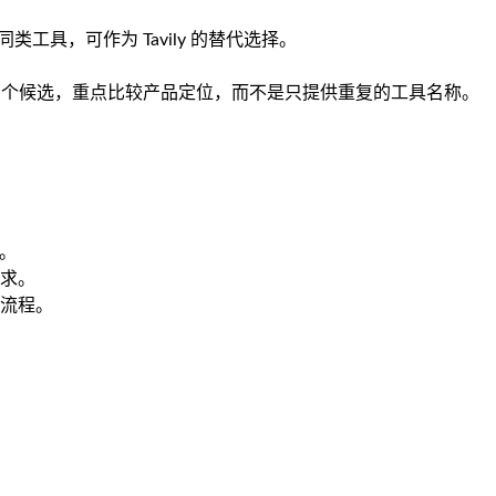
类工具，可作为 Tavily 的替代选择。
 12 个候选，重点比较产品定位，而不是只提供重复的工具名称。
选。
求。
流程。