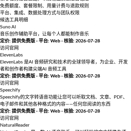
免费额度、套餐限制、用量计费与退款规则
平台、集成、数据处理方式与团队权限
候选工具明细
Suno AI
音乐创作辅助平台，让每个人都能制作音乐
定价: 提供免费版 · 平台: Web · 核验: 2026-07-28
访问官网
ElevenLabs
ElevenLabs 是AI 音频研究和技术的全球领导者，为企业、开发
者和创作者构建尖端AI 音频工具
定价: 提供免费版 · 平台: Web · 核验: 2026-07-28
访问官网
Speechify
Speechify的文字转语音功能让您可以听取文档、文章、PDF、
电子邮件和其他各种格式的内容——任何您阅读的东西
定价: 提供免费版 · 平台: Web · 核验: 2026-07-28
访问官网
NaturalReader