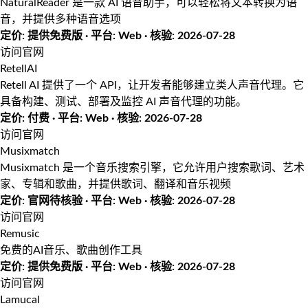
NaturalReader 是一款 AI 语音助手，可以轻松将文本转换为语
音，并提供多种语音选项
定价: 提供免费版 · 平台: Web · 核验: 2026-07-28
访问官网
RetellAI
Retell AI 提供了一个 API，让开发者能够建立类人声音代理。它
具备构建、测试、部署及监控 AI 声音代理的功能。
定价: 付费 · 平台: Web · 核验: 2026-07-28
访问官网
Musixmatch
Musixmatch 是一个音乐搜索引擎，它允许用户搜索歌词、艺术
家、专辑和歌曲，并提供歌词、翻译和音乐视频
定价: 官网待核验 · 平台: Web · 核验: 2026-07-28
访问官网
Remusic
免费的AI音乐、歌曲创作工具
定价: 提供免费版 · 平台: Web · 核验: 2026-07-28
访问官网
Lamucal