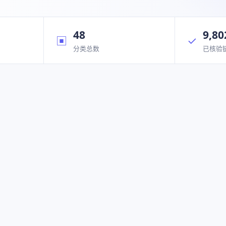
48
9,80
▣
✓
分类总数
已核验