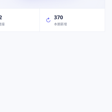
2
370
↻
链接
本期新增