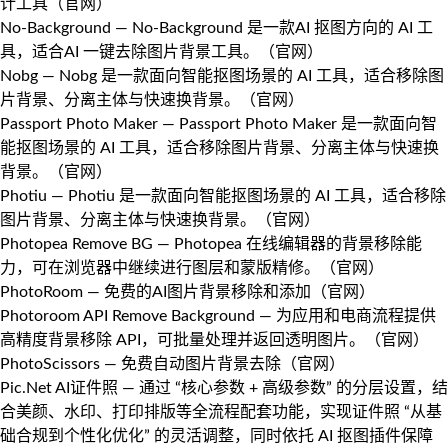
计工具（
官网
）
No-Background
— No-Background 是一款AI 抠图方向的 AI 工
具，适合AI 一键去除图片背景工具。（
官网
）
Nobg
— Nobg 是一款面向智能抠图场景的 AI 工具，适合移除图
片背景、分离主体与快速换背景。（
官网
）
Passport Photo Maker
— Passport Photo Maker 是一款面向智
能抠图场景的 AI 工具，适合移除图片背景、分离主体与快速换
背景。（
官网
）
Photiu
— Photiu 是一款面向智能抠图场景的 AI 工具，适合移除
图片背景、分离主体与快速换背景。（
官网
）
Photopea Remove BG
— Photopea 在线编辑器的背景移除能
力，可在浏览器中继续进行图层和蒙版精修。（
官网
）
PhotoRoom
— 免费的AI图片背景移除和添加（
官网
）
Photoroom API Remove Background
— 为应用和电商流程提供
高精度背景移除 API，可批量处理并返回透明图片。（
官网
）
PhotoScissors
— 免费自动图片背景去除（
官网
）
Pic.Net AI证件照
— 通过 “核心参数 + 高级参数” 的分层设置，结
合美颜、水印、打印排版等全流程配套功能，实现证件照 “从基
础合规到个性化优化” 的灵活调整，同时依托 AI 抠图插件保障