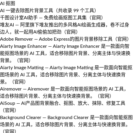
AI 抠图
AI 一键去除图片背景工具（共收录 99 个工具）
千图设计室AI助手
— 免费绘画抠图工具集（
官网
）
堆友AI
— 阿里旗下堆友推出的多风格AI绘画生成器，卷不过身
边人，就一起用AI偷偷加把劲（
官网
）
Adobe Remover
— Adobe Express的图片背景移除工具（
官网
）
Aiarty Image Enhancer
— Aiarty Image Enhancer 是一款面向智
能抠图场景的 AI 工具，适合移除图片背景、分离主体与快速换
背景。（
官网
）
Aiarty Image Matting
— Aiarty Image Matting 是一款面向智能抠
图场景的 AI 工具，适合移除图片背景、分离主体与快速换背
景。（
官网
）
Airemover
— Airemover 是一款面向智能抠图场景的 AI 工具，
适合移除图片背景、分离主体与快速换背景。（
官网
）
AiSoup
— AI产品图背景融合、抠图、放大、抹除、修复工具
（
官网
）
Background Clearer
— Background Clearer 是一款面向智能抠图
场景的 AI 工具，适合移除图片背景、分离主体与快速换背景。
（
官网
）