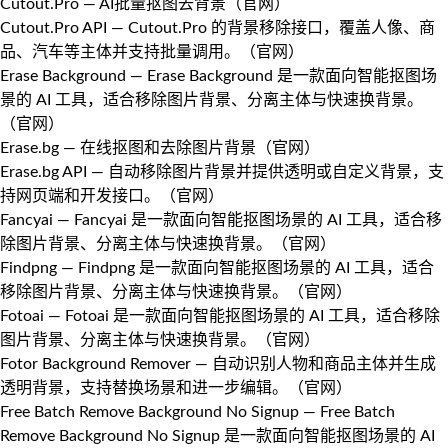
Cutout.Pro
— AI批量抠图去背景（
官网
）
Cutout.Pro API
— Cutout.Pro 的背景移除接口，覆盖人像、商
品、汽车等主体并支持批量调用。（
官网
）
Erase Background
— Erase Background 是一款面向智能抠图场
景的 AI 工具，适合移除图片背景、分离主体与快速换背景。
（
官网
）
Erase.bg
— 在线抠图和去除图片背景（
官网
）
Erase.bg API
— 自动移除图片背景并提供透明或自定义背景，支
持网页端和开发接口。（
官网
）
Fancyai
— Fancyai 是一款面向智能抠图场景的 AI 工具，适合移
除图片背景、分离主体与快速换背景。（
官网
）
Findpng
— Findpng 是一款面向智能抠图场景的 AI 工具，适合
移除图片背景、分离主体与快速换背景。（
官网
）
Fotoai
— Fotoai 是一款面向智能抠图场景的 AI 工具，适合移除
图片背景、分离主体与快速换背景。（
官网
）
Fotor Background Remover
— 自动识别人物和商品主体并生成
透明背景，支持替换场景和进一步编辑。（
官网
）
Free Batch Remove Background No Signup
— Free Batch
Remove Background No Signup 是一款面向智能抠图场景的 AI