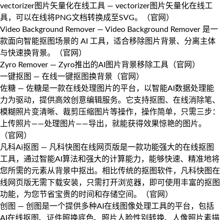
vectorizer图片矢量化在线工具
— vectorizer图片矢量化在线工
具，可以在线将PNG文档转换成至SVG。（
官网
）
Video Background Remover
— Video Background Remover 是一
款面向智能抠图场景的 AI 工具，适合移除图片背景、分离主体
与快速换背景。（
官网
）
Zyro Remover
— Zyro推出的AI图片背景移除工具（
官网
）
一键抠图
— 在线一键抠图换背景（
官网
）
佐糖
— 佐糖是一款在线处理图片的平台，以智能AI数据处理能
力为驱动，提供高效创意编辑服务。它支持抠图、在线消除笔、
模糊照片变清晰、裁剪压缩图片等操作，操作简单，只需三步：
上传照片——处理图片——导出，就能获得效果惊艳的图片。
（
官网
）
凡科Ai抠图
— 凡科快图在线网页版是一款功能强大的在线抠图
工具，通过智能AI算法和强大的计算能力，能够快速、精准地将
您所需的元素从背景中抠出。相比传统的抠图软件，凡科快图在
线网页版无需下载安装，只需打开浏览器，即可使用丰富的抠图
功能，为您节省宝贵的时间和存储空间。（
官网
）
创图
— 创图是一个提供多种AI在线图像处理工具的平台，包括
AI在线抠图、证件照换底色、照片人脸性别转换、人像照片素描