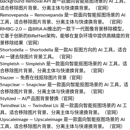
Background Removal API 是一款面向智能抠图场景的 AI 工具，
适合移除图片背景、分离主体与快速换背景。（
官网
）
Removepanda
— Removepanda 是一款面向智能抠图场景的 AI
工具，适合移除图片背景、分离主体与快速换背景。（
官网
）
RMBG-2.0
— 由BRIA AI推出的一款下一代图像背景移除模型，
它基于创新的BiRefNet架构，能够在复杂环境中提供高精度的背
景移除结果（
官网
）
Shortodella
— Shortodella 是一款AI 抠图方向的 AI 工具，适合
AI 一键去除图片背景工具。（
官网
）
Simpleish
— Simpleish 是一款面向智能抠图场景的 AI 工具，适
合移除图片背景、分离主体与快速换背景。（
官网
）
Slazzer
— 免费在线抠除图片背景（
官网
）
Snapclear
— Snapclear 是一款面向智能抠图场景的 AI 工具，适
合移除图片背景、分离主体与快速换背景。（
官网
）
Stylized
— AI产品图背景替换（
官网
）
Twindleai Llc
— Twindleai Llc 是一款面向智能抠图场景的 AI 工
具，适合移除图片背景、分离主体与快速换背景。（
官网
）
Upscaleimage
— Upscaleimage 是一款面向智能抠图场景的 AI
工具，适合移除图片背景、分离主体与快速换背景。（
官网
）