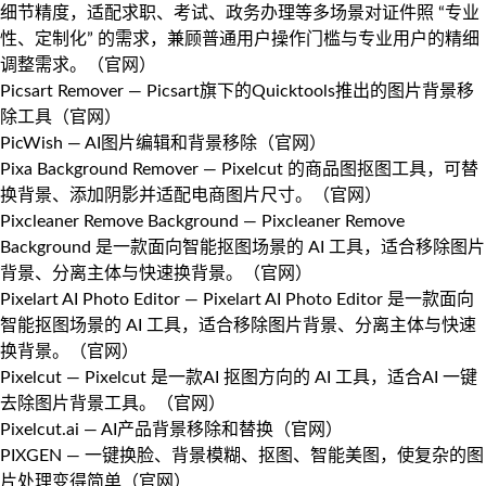
细节精度，适配求职、考试、政务办理等多场景对证件照 “专业
性、定制化” 的需求，兼顾普通用户操作门槛与专业用户的精细
调整需求。（
官网
）
Picsart Remover
— Picsart旗下的Quicktools推出的图片背景移
除工具（
官网
）
PicWish
— AI图片编辑和背景移除（
官网
）
Pixa Background Remover
— Pixelcut 的商品图抠图工具，可替
换背景、添加阴影并适配电商图片尺寸。（
官网
）
Pixcleaner Remove Background
— Pixcleaner Remove
Background 是一款面向智能抠图场景的 AI 工具，适合移除图片
背景、分离主体与快速换背景。（
官网
）
Pixelart AI Photo Editor
— Pixelart AI Photo Editor 是一款面向
智能抠图场景的 AI 工具，适合移除图片背景、分离主体与快速
换背景。（
官网
）
Pixelcut
— Pixelcut 是一款AI 抠图方向的 AI 工具，适合AI 一键
去除图片背景工具。（
官网
）
Pixelcut.ai
— AI产品背景移除和替换（
官网
）
PIXGEN
— 一键换脸、背景模糊、抠图、智能美图，使复杂的图
片处理变得简单（
官网
）