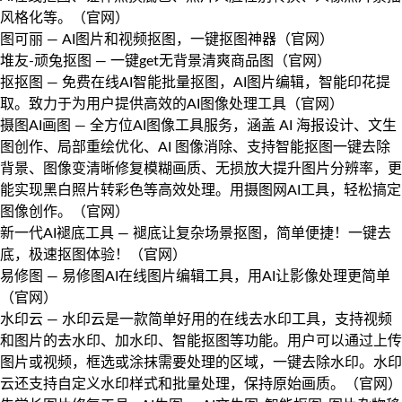
风格化等。（
官网
）
图可丽
— AI图片和视频抠图，一键抠图神器（
官网
）
堆友-顽兔抠图
— 一键get无背景清爽商品图（
官网
）
抠抠图
— 免费在线AI智能批量抠图，AI图片编辑，智能印花提
取。致力于为用户提供高效的AI图像处理工具（
官网
）
摄图AI画图
— 全方位AI图像工具服务，涵盖 AI 海报设计、文生
图创作、局部重绘优化、AI 图像消除、支持智能抠图一键去除
背景、图像变清晰修复模糊画质、无损放大提升图片分辨率，更
能实现黑白照片转彩色等高效处理。用摄图网AI工具，轻松搞定
图像创作。（
官网
）
新一代AI褪底工具
— 褪底让复杂场景抠图，简单便捷！一键去
底，极速抠图体验！（
官网
）
易修图
— 易修图AI在线图片编辑工具，用AI让影像处理更简单
（
官网
）
水印云
— 水印云是一款简单好用的在线去水印工具，支持视频
和图片的去水印、加水印、智能抠图等功能。用户可以通过上传
图片或视频，框选或涂抹需要处理的区域，一键去除水印。水印
云还支持自定义水印样式和批量处理，保持原始画质。（
官网
）