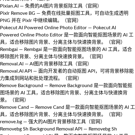
Pixian.AI
— 免费的AI图片背景抠除工具（
官网
）
Pixlr Remove BG
— 免费在线批量抠图工具，可自动生成透明
PNG 并在 Pixlr 中继续编辑。（
官网
）
Pokecut AI Powered Online Photo Editor
— Pokecut AI
Powered Online Photo Editor 是一款面向智能抠图场景的 AI 工
具，适合移除图片背景、分离主体与快速换背景。（
官网
）
Rembgai
— Rembgai 是一款面向智能抠图场景的 AI 工具，适合
移除图片背景、分离主体与快速换背景。（
官网
）
Removal.AI
— AI图片背景移除工具（
官网
）
Removal.AI API
— 面向开发者的自动抠图 API，可将背景移除能
力集成到网站和批处理流程。（
官网
）
Remove Background
— Remove Background 是一款面向智能抠
图场景的 AI 工具，适合移除图片背景、分离主体与快速换背
景。（
官网
）
Remove Cand
— Remove Cand 是一款面向智能抠图场景的 AI 工
具，适合移除图片背景、分离主体与快速换背景。（
官网
）
remove.bg
— 强大的AI图片背景移除工具（
官网
）
Removebg Sh Background Removal API
— Removebg Sh