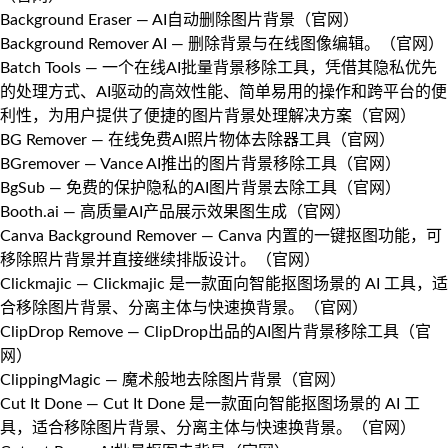
Background Eraser
— AI自动删除图片背景（
官网
）
Background Remover AI
— 删除背景与在线图像编辑。（
官网
）
Batch Tools
— 一个在线AI批量背景移除工具，凭借其隐私优先
的处理方式、AI驱动的高效性能、简单易用的操作和跨平台的便
利性，为用户提供了便捷的图片背景处理解决方案（
官网
）
BG Remover
— 在线免费AI照片物体去除器工具（
官网
）
BGremover
— Vance AI推出的图片背景移除工具（
官网
）
BgSub
— 免费的保护隐私的AI图片背景去除工具（
官网
）
Booth.ai
— 高质量AI产品展示效果图生成（
官网
）
Canva Background Remover
— Canva 内置的一键抠图功能，可
移除照片背景并直接继续排版设计。（
官网
）
Clickmajic
— Clickmajic 是一款面向智能抠图场景的 AI 工具，适
合移除图片背景、分离主体与快速换背景。（
官网
）
ClipDrop Remove
— ClipDrop出品的AI图片背景移除工具（
官
网
）
ClippingMagic
— 魔术般地去除图片背景（
官网
）
Cut It Done
— Cut It Done 是一款面向智能抠图场景的 AI 工
具，适合移除图片背景、分离主体与快速换背景。（
官网
）