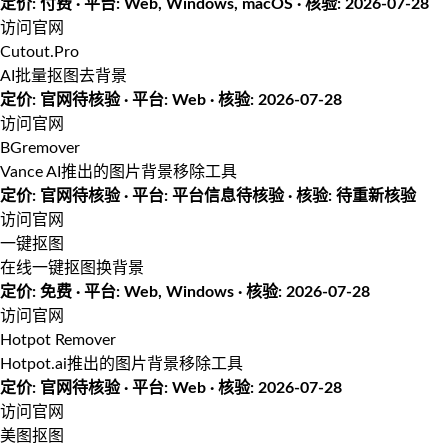
定价: 付费 · 平台: Web, Windows, macOS · 核验: 2026-07-28
访问官网
Cutout.Pro
AI批量抠图去背景
定价: 官网待核验 · 平台: Web · 核验: 2026-07-28
访问官网
BGremover
Vance AI推出的图片背景移除工具
定价: 官网待核验 · 平台: 平台信息待核验 · 核验: 待重新核验
访问官网
一键抠图
在线一键抠图换背景
定价: 免费 · 平台: Web, Windows · 核验: 2026-07-28
访问官网
Hotpot Remover
Hotpot.ai推出的图片背景移除工具
定价: 官网待核验 · 平台: Web · 核验: 2026-07-28
访问官网
美图抠图