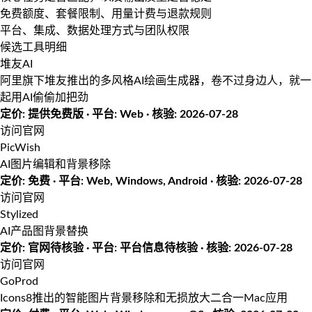
免费额度、套餐限制、用量计费与退款规则
平台、集成、数据处理方式与团队权限
候选工具明细
堆友AI
阿里旗下堆友推出的多风格AI绘画生成器，卷不过身边人，就一
起用AI偷偷加把劲
定价: 提供免费版 · 平台: Web · 核验: 2026-07-28
访问官网
PicWish
AI图片编辑和背景移除
定价: 免费 · 平台: Web, Windows, Android · 核验: 2026-07-28
访问官网
Stylized
AI产品图背景替换
定价: 官网待核验 · 平台: 平台信息待核验 · 核验: 2026-07-28
访问官网
GoProd
Icons8推出的智能图片背景移除和无损放大二合一Mac应用