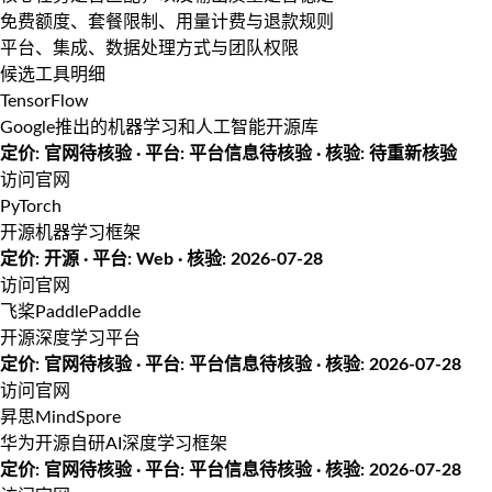
免费额度、套餐限制、用量计费与退款规则
平台、集成、数据处理方式与团队权限
候选工具明细
TensorFlow
Google推出的机器学习和人工智能开源库
定价: 官网待核验 · 平台: 平台信息待核验 · 核验: 待重新核验
访问官网
PyTorch
开源机器学习框架
定价: 开源 · 平台: Web · 核验: 2026-07-28
访问官网
飞桨PaddlePaddle
开源深度学习平台
定价: 官网待核验 · 平台: 平台信息待核验 · 核验: 2026-07-28
访问官网
昇思MindSpore
华为开源自研AI深度学习框架
定价: 官网待核验 · 平台: 平台信息待核验 · 核验: 2026-07-28